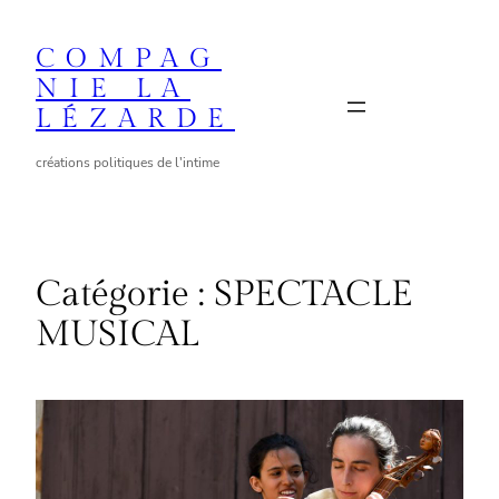
Aller
au
COMPAG
contenu
NIE LA
LÉZARDE
créations politiques de l'intime
Catégorie :
SPECTACLE
MUSICAL